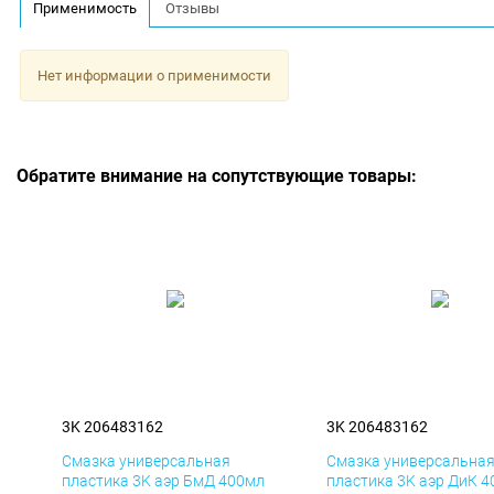
Применимость
Отзывы
Нет информации о применимости
Обратите внимание на сопутствующие товары:
3K 206483162
3K 206483162
Смазка универсальная
Смазка универсальна
пластика 3K аэр БмД 400мл
пластика 3K аэр ДиК 