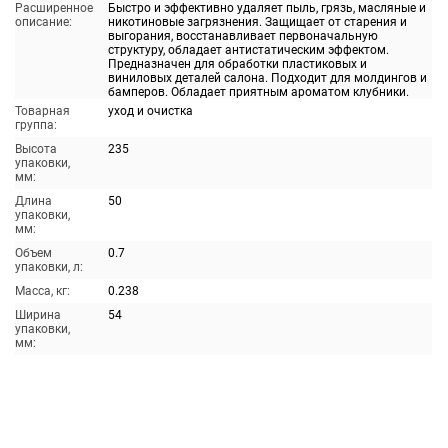
Расширенное
Быстро и эффективно удаляет пыль, грязь, масляные и
описание:
никотиновые загрязнения. Защищает от старения и
выгорания, восстанавливает первоначальную
структуру, обладает антистатическим эффектом.
Предназначен для обработки пластиковых и
виниловых деталей салона. Подходит для молдингов и
бамперов. Обладает приятным ароматом клубники.
Товарная
уход и очистка
группа:
Высота
235
упаковки,
мм:
Длина
50
упаковки,
мм:
Объем
0.7
упаковки, л:
Масса, кг:
0.238
Ширина
54
упаковки,
мм: