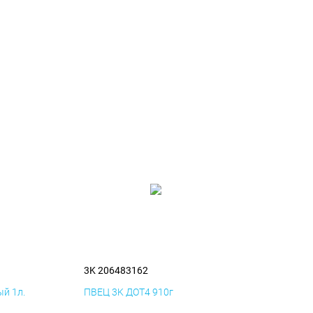
3K 206483162
й 1л.
ПВЕЦ 3K ДОТ4 910г