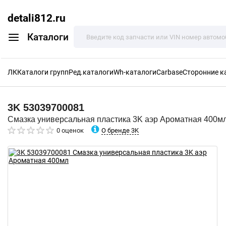
detali812.ru
Каталоги
ЛК
Каталоги групп
Ред.каталоги
Wh-каталоги
Carbase
Сторонние к
3K
53039700081
Смазка универсальная пластика 3K аэр Ароматная 400м
О бренде 3K
0 оценок