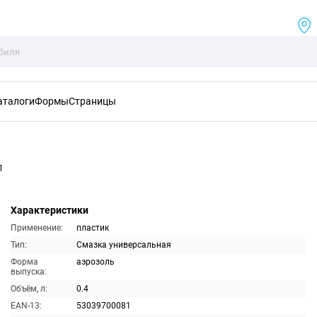
аталоги
Формы
Страницы
л
Характеристики
Применение:
пластик
Тип:
Смазка универсальная
Форма
аэрозоль
выпуска:
Объём, л:
0.4
EAN-13:
53039700081