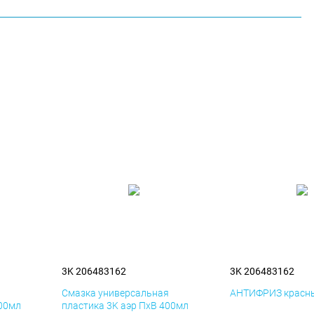
3K 206483162
3K 206483162
я
Смазка универсальная
АНТИФРИЗ красны
400мл
пластика 3K аэр ПхВ 400мл