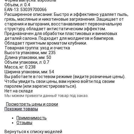
Форма выпуска:
аэрозоль
Объём, л:
0.4
EAN-13:
53039700066
Расширенное описание:
Быстро и эффективно удаляет пыль,
грязь, масляные и никотиновые загрязнения. Защищает от
старения и выгорания, восстанавливает первоначальную
структуру, обладает антистатическим эффектом.
Предназначен для обработки пластиковых и виниловых
деталей салона. Подходит для молдингов и бамперов.
Обладает приятным ароматом клубники.
Товарная группа:
уход и очистка
Высота упаковки, мм:
235
Длина упаковки, мм:
50
Объем упаковки, л:
0.7
Масса, кг:
0.238
Ширина упаковки, мм:
54
Вы работаете в гостевом режиме (видите розничные цены).
Чтобы увидеть свои цены, вам нужно войти под своим
паролем (или зарегистрироваться).
Нет на складе
Мы можем привезти данный товар под заказ.
Посмотреть цены и сроки
Похожие товары
Применимость
Отзывы