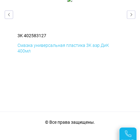
3K 402583127
3K 
Смазка универсальная пластика 3K аэр ДиК
Сма
400мл
40
© Все права защищены.