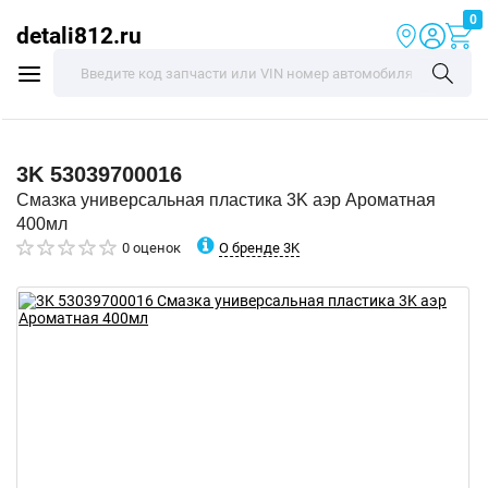
0
detali812.ru
3K
53039700016
Смазка универсальная пластика 3K аэр Ароматная
400мл
О бренде 3K
0 оценок