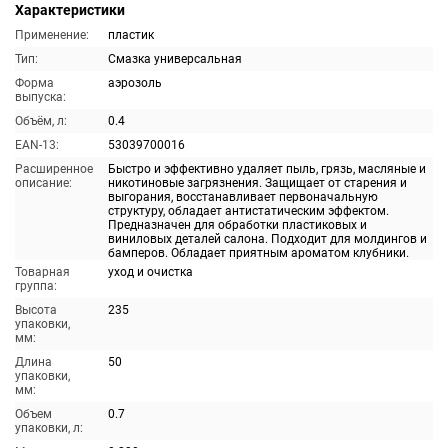
Характеристики
Применение:
пластик
Тип:
Смазка универсальная
Форма
аэрозоль
выпуска:
Объём, л:
0.4
EAN-13:
53039700016
Расширенное
Быстро и эффективно удаляет пыль, грязь, масляные и
описание:
никотиновые загрязнения. Защищает от старения и
выгорания, восстанавливает первоначальную
структуру, обладает антистатическим эффектом.
Предназначен для обработки пластиковых и
виниловых деталей салона. Подходит для молдингов и
бамперов. Обладает приятным ароматом клубники.
Товарная
уход и очистка
группа:
Высота
235
упаковки,
мм:
Длина
50
упаковки,
мм:
Объем
0.7
упаковки, л: