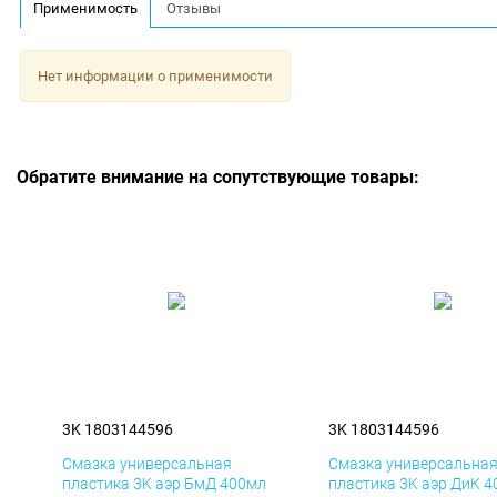
Применимость
Отзывы
Нет информации о применимости
Обратите внимание на сопутствующие товары:
3K 1803144596
3K 1803144596
Смазка универсальная
Смазка универсальна
пластика 3K аэр БмД 400мл
пластика 3K аэр ДиК 