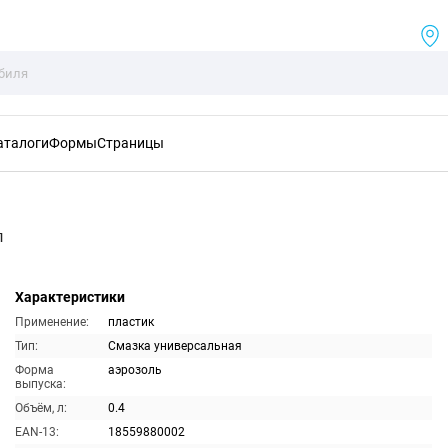
аталоги
Формы
Страницы
л
Характеристики
Применение:
пластик
Тип:
Смазка универсальная
Форма
аэрозоль
выпуска:
Объём, л:
0.4
EAN-13:
18559880002