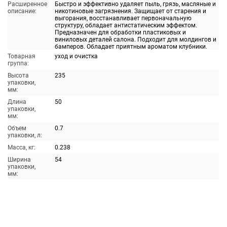
Расширенное
Быстро и эффективно удаляет пыль, грязь, масляные и
описание:
никотиновые загрязнения. Защищает от старения и
выгорания, восстанавливает первоначальную
структуру, обладает антистатическим эффектом.
Предназначен для обработки пластиковых и
виниловых деталей салона. Подходит для молдингов и
бамперов. Обладает приятным ароматом клубники.
Товарная
уход и очистка
группа:
Высота
235
упаковки,
мм:
Длина
50
упаковки,
мм:
Объем
0.7
упаковки, л:
Масса, кг:
0.238
Ширина
54
упаковки,
мм: