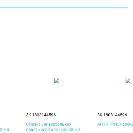
3K 1803144596
3K 1803144596
я
Смазка универсальная
АНТИФРИЗ красны
400мл
пластика 3K аэр ПхВ 400мл