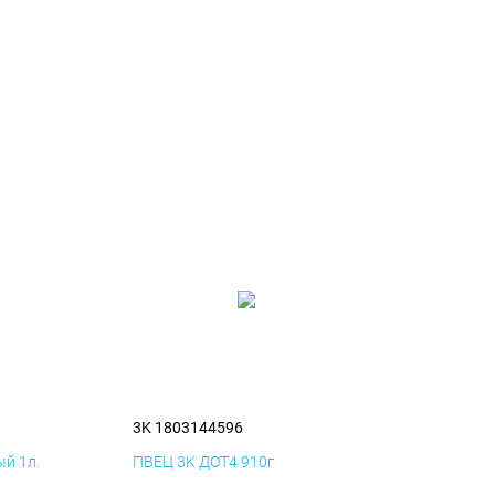
3K 1803144596
й 1л.
ПВЕЦ 3K ДОТ4 910г