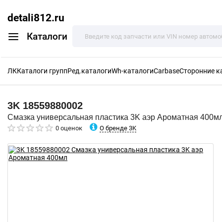
detali812.ru
Каталоги
ЛК
Каталоги групп
Ред.каталоги
Wh-каталоги
Carbase
Сторонние к
3K
18559880002
Смазка универсальная пластика 3K аэр Ароматная 400м
О бренде 3K
0 оценок