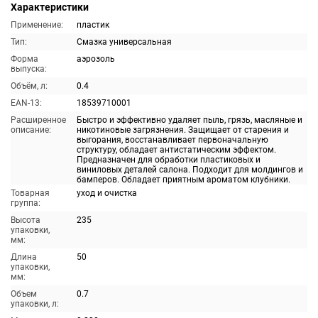
Характеристики
Применение:
пластик
Тип:
Смазка универсальная
Форма
аэрозоль
выпуска:
Объём, л:
0.4
EAN-13:
18539710001
Расширенное
Быстро и эффективно удаляет пыль, грязь, масляные и
описание:
никотиновые загрязнения. Защищает от старения и
выгорания, восстанавливает первоначальную
структуру, обладает антистатическим эффектом.
Предназначен для обработки пластиковых и
виниловых деталей салона. Подходит для молдингов и
бамперов. Обладает приятным ароматом клубники.
Товарная
уход и очистка
группа:
Высота
235
упаковки,
мм:
Длина
50
упаковки,
мм:
Объем
0.7
упаковки, л: