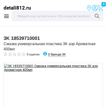
0
detali812.ru
3K
18539710001
Смазка универсальная пластика 3K аэр Ароматная
400мл
О бренде 3K
0 оценок