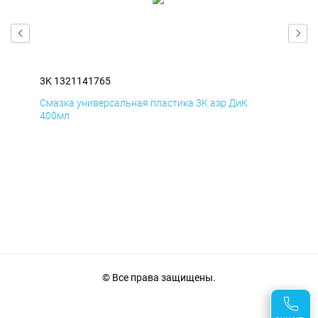
3K 1321141765
3K 
Смазка универсальная пластика 3K аэр ДиК
Сма
400мл
40
© Все права защищены.