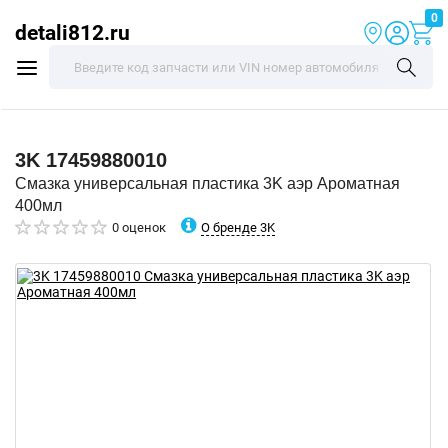
0
detali812.ru
3K
17459880010
Смазка универсальная пластика 3K аэр Ароматная
400мл
О бренде 3K
0 оценок