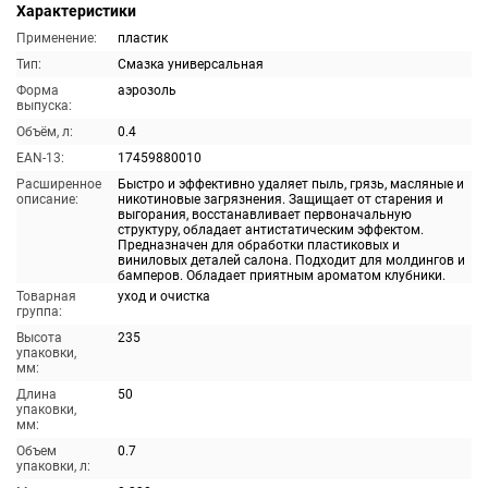
Характеристики
Применение:
пластик
Тип:
Смазка универсальная
Форма
аэрозоль
выпуска:
Объём, л:
0.4
EAN-13:
17459880010
Расширенное
Быстро и эффективно удаляет пыль, грязь, масляные и
описание:
никотиновые загрязнения. Защищает от старения и
выгорания, восстанавливает первоначальную
структуру, обладает антистатическим эффектом.
Предназначен для обработки пластиковых и
виниловых деталей салона. Подходит для молдингов и
бамперов. Обладает приятным ароматом клубники.
Товарная
уход и очистка
группа:
Высота
235
упаковки,
мм:
Длина
50
упаковки,
мм:
Объем
0.7
упаковки, л: