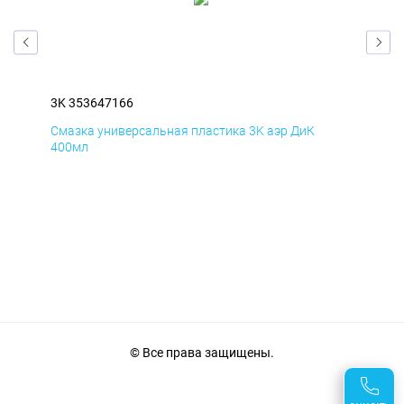
3K 353647166
3K 
Смазка универсальная пластика 3K аэр ДиК
Сма
400мл
40
© Все права защищены.