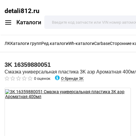
detali812.ru
Каталоги
ЛК
Каталоги групп
Ред.каталоги
Wh-каталоги
Carbase
Сторонние к
3K
16359880051
Смазка универсальная пластика 3K аэр Ароматная 400м
О бренде 3K
0 оценок