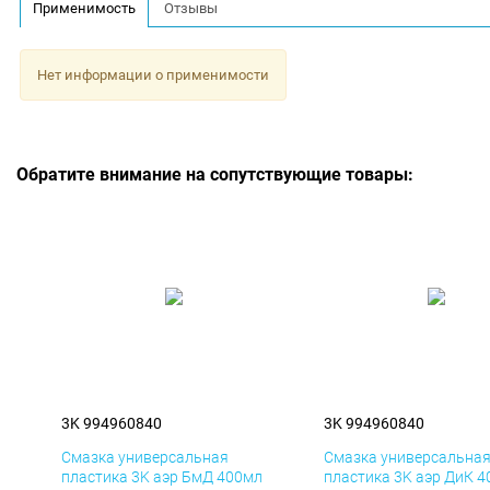
Применимость
Отзывы
Нет информации о применимости
Обратите внимание на сопутствующие товары:
3K 994960840
3K 994960840
Смазка универсальная
Смазка универсальна
пластика 3K аэр БмД 400мл
пластика 3K аэр ДиК 