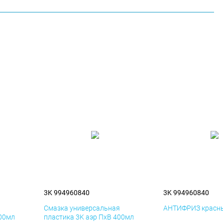
3K 994960840
3K 994960840
я
Смазка универсальная
АНТИФРИЗ красны
400мл
пластика 3K аэр ПхВ 400мл