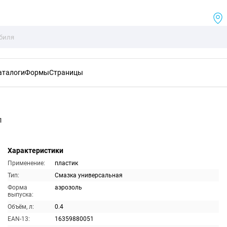
аталоги
Формы
Страницы
л
Характеристики
Применение:
пластик
Тип:
Смазка универсальная
Форма
аэрозоль
выпуска:
Объём, л:
0.4
EAN-13:
16359880051