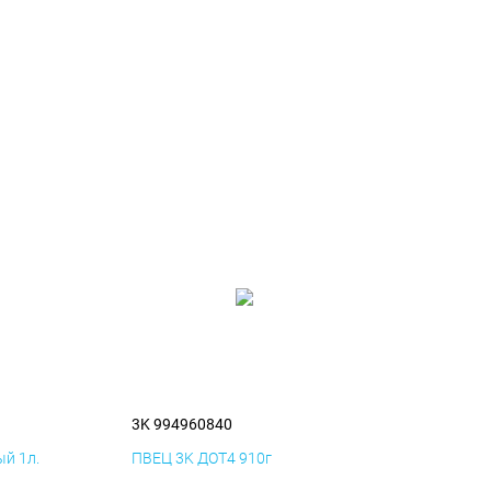
3K 994960840
й 1л.
ПВЕЦ 3K ДОТ4 910г