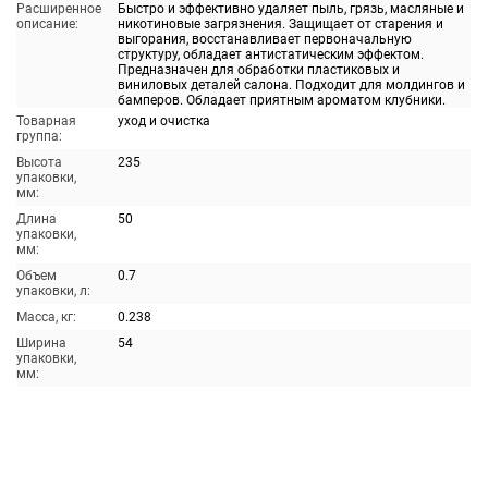
Расширенное
Быстро и эффективно удаляет пыль, грязь, масляные и
описание:
никотиновые загрязнения. Защищает от старения и
выгорания, восстанавливает первоначальную
структуру, обладает антистатическим эффектом.
Предназначен для обработки пластиковых и
виниловых деталей салона. Подходит для молдингов и
бамперов. Обладает приятным ароматом клубники.
Товарная
уход и очистка
группа:
Высота
235
упаковки,
мм:
Длина
50
упаковки,
мм:
Объем
0.7
упаковки, л:
Масса, кг:
0.238
Ширина
54
упаковки,
мм: