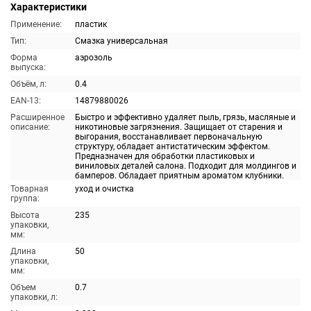
Характеристики
Применение:
пластик
Тип:
Смазка универсальная
Форма
аэрозоль
выпуска:
Объём, л:
0.4
EAN-13:
14879880026
Расширенное
Быстро и эффективно удаляет пыль, грязь, масляные и
описание:
никотиновые загрязнения. Защищает от старения и
выгорания, восстанавливает первоначальную
структуру, обладает антистатическим эффектом.
Предназначен для обработки пластиковых и
виниловых деталей салона. Подходит для молдингов и
бамперов. Обладает приятным ароматом клубники.
Товарная
уход и очистка
группа:
Высота
235
упаковки,
мм:
Длина
50
упаковки,
мм:
Объем
0.7
упаковки, л: