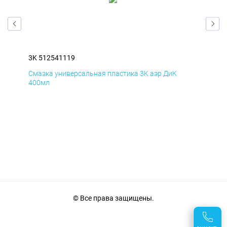
3K 512541119
3K 
Смазка универсальная пластика 3K аэр ДиК
Сма
400мл
40
© Все права защищены.