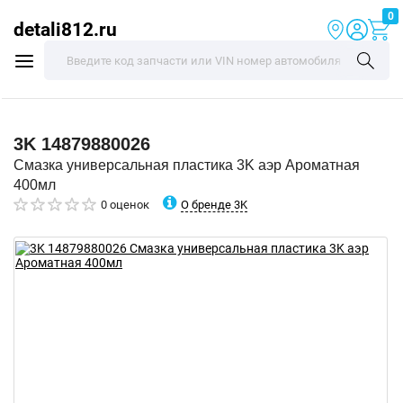
0
detali812.ru
3K
14879880026
Смазка универсальная пластика 3K аэр Ароматная
400мл
О бренде 3K
0 оценок