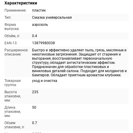
Характеристики
Применение:
пластик
Тип:
Смазка универсальная
Форма
аэрозоль
выпуска:
Объём, л:
0.4
EAN-13:
13879980038
Расширенное
Быстро и эффективно удаляет пыль, грязь, масляные и
описание:
никотиновые загрязнения. Защищает от старения и
выгорания, восстанавливает первоначальную
структуру, обладает антистатическим эффектом.
Предназначен для обработки пластиковых и
виниловых деталей салона. Подходит для молдингов и
бамперов. Обладает приятным ароматом клубники.
Товарная
уход и очистка
группа:
Высота
235
упаковки,
мм:
Длина
50
упаковки,
мм:
Объем
0.7
упаковки, л: