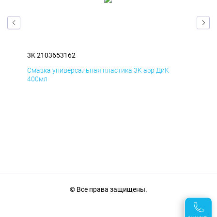
3K 2103653162
3K 
Смазка универсальная пластика 3K аэр ДиК
Сма
400мл
40
© Все права защищены.