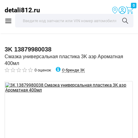
0
detali812.ru
3K
13879980038
Смазка универсальная пластика 3K аэр Ароматная
400мл
О бренде 3K
0 оценок