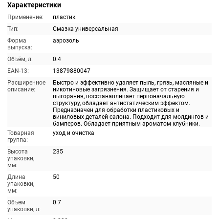
Характеристики
Применение:
пластик
Тип:
Смазка универсальная
Форма
аэрозоль
выпуска:
Объём, л:
0.4
EAN-13:
13879880047
Расширенное
Быстро и эффективно удаляет пыль, грязь, масляные и
описание:
никотиновые загрязнения. Защищает от старения и
выгорания, восстанавливает первоначальную
структуру, обладает антистатическим эффектом.
Предназначен для обработки пластиковых и
виниловых деталей салона. Подходит для молдингов и
бамперов. Обладает приятным ароматом клубники.
Товарная
уход и очистка
группа:
Высота
235
упаковки,
мм:
Длина
50
упаковки,
мм:
Объем
0.7
упаковки, л: