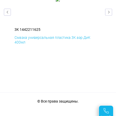
3K 1442211625
3K 
Смазка универсальная пластика 3K аэр ДиК
Сма
400мл
40
© Все права защищены.