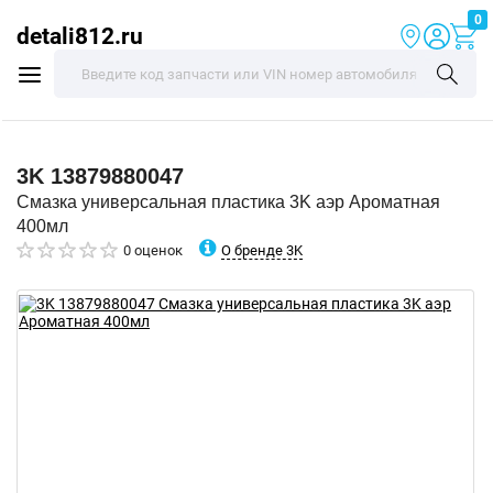
0
detali812.ru
3K
13879880047
Смазка универсальная пластика 3K аэр Ароматная
400мл
О бренде 3K
0 оценок