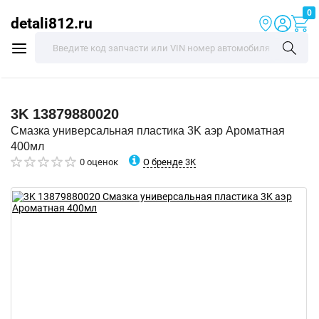
0
detali812.ru
3K
13879880020
Смазка универсальная пластика 3K аэр Ароматная
400мл
О бренде 3K
0 оценок