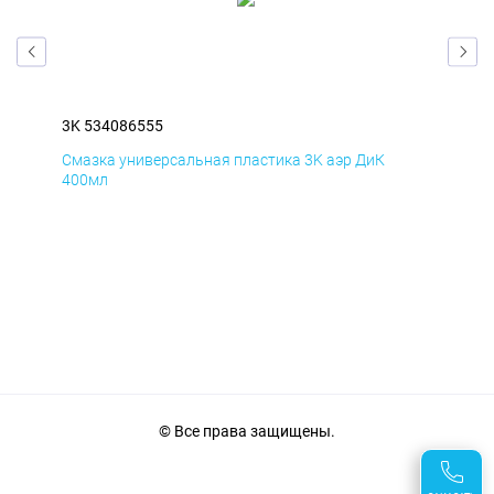
3K 534086555
3K 
Смазка универсальная пластика 3K аэр ДиК
Сма
400мл
40
© Все права защищены.