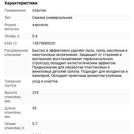
Характеристики
Применение:
пластик
Тип:
Смазка универсальная
Форма
аэрозоль
выпуска:
Объём, л:
0.4
EAN-13:
13879880020
Расширенное
Быстро и эффективно удаляет пыль, грязь, масляные и
описание:
никотиновые загрязнения. Защищает от старения и
выгорания, восстанавливает первоначальную
структуру, обладает антистатическим эффектом.
Предназначен для обработки пластиковых и
виниловых деталей салона. Подходит для молдингов и
бамперов. Обладает приятным ароматом клубники.
Товарная
уход и очистка
группа:
Высота
235
упаковки,
мм:
Длина
50
упаковки,
мм:
Объем
0.7
упаковки, л: