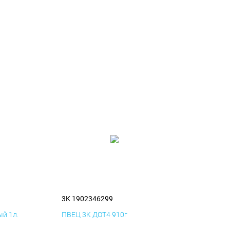
3K 1902346299
й 1л.
ПВЕЦ 3K ДОТ4 910г