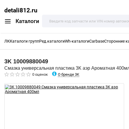
detali812.ru
Каталоги
ЛК
Каталоги групп
Ред.каталоги
Wh-каталоги
Carbase
Сторонние к
3K
10009880049
Смазка универсальная пластика 3K аэр Ароматная 400м
О бренде 3K
0 оценок