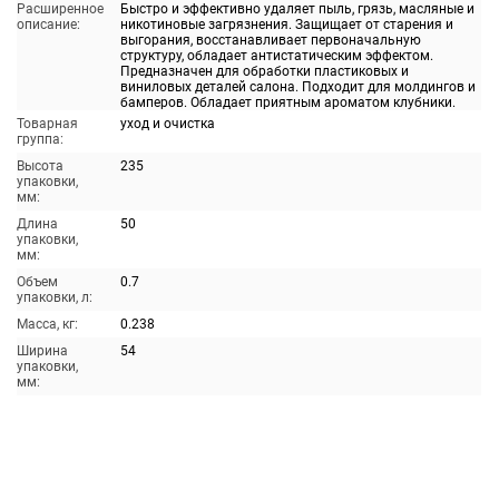
Расширенное
Быстро и эффективно удаляет пыль, грязь, масляные и
описание:
никотиновые загрязнения. Защищает от старения и
выгорания, восстанавливает первоначальную
структуру, обладает антистатическим эффектом.
Предназначен для обработки пластиковых и
виниловых деталей салона. Подходит для молдингов и
бамперов. Обладает приятным ароматом клубники.
Товарная
уход и очистка
группа:
Высота
235
упаковки,
мм:
Длина
50
упаковки,
мм:
Объем
0.7
упаковки, л:
Масса, кг:
0.238
Ширина
54
упаковки,
мм: