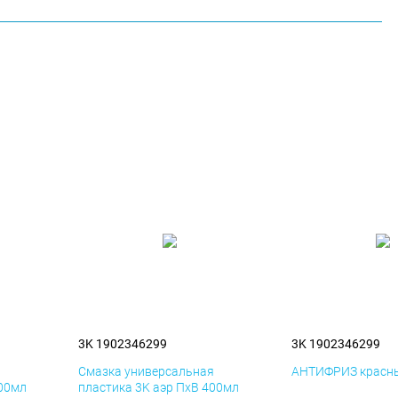
3K 1902346299
3K 1902346299
я
Смазка универсальная
АНТИФРИЗ красны
400мл
пластика 3K аэр ПхВ 400мл