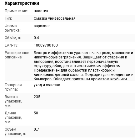
Характеристики
Применение:
пластик
Тип:
Смазка универсальная
Форма
аэрозоль
выпуска:
Объём, л:
0.4
EAN-13:
10009700100
Расширенное
Быстро и эффективно удаляет пыль, грязь, масляные и
описание:
никотиновые загрязнения. Защищает от старения и
выгорания, восстанавливает первоначальную
структуру, обладает антистатическим эффектом.
Предназначен для обработки пластиковых и
виниловых деталей салона. Подходит для молдингов и
бамперов. Обладает приятным ароматом клубники.
Товарная
уход и очистка
группа:
Высота
235
упаковки,
мм:
Длина
50
упаковки,
мм:
Объем
0.7
упаковки, л: