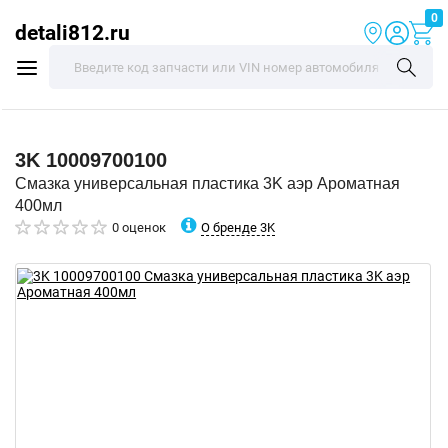
0
detali812.ru
3K
10009700100
Смазка универсальная пластика 3K аэр Ароматная
400мл
О бренде 3K
0 оценок