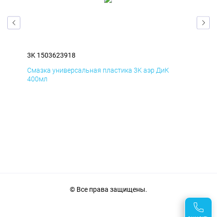
3K 1503623918
3K 
Смазка универсальная пластика 3K аэр ДиК
Сма
400мл
40
© Все права защищены.