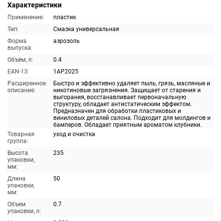
Характеристики
Применение:
пластик
Тип:
Смазка универсальная
Форма
аэрозоль
выпуска:
Объём, л:
0.4
EAN-13:
1AP2025
Расширенное
Быстро и эффективно удаляет пыль, грязь, масляные и
описание:
никотиновые загрязнения. Защищает от старения и
выгорания, восстанавливает первоначальную
структуру, обладает антистатическим эффектом.
Предназначен для обработки пластиковых и
виниловых деталей салона. Подходит для молдингов и
бамперов. Обладает приятным ароматом клубники.
Товарная
уход и очистка
группа:
Высота
235
упаковки,
мм:
Длина
50
упаковки,
мм:
Объем
0.7
упаковки, л: