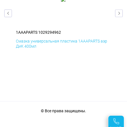
1AAAPARTS 1029294962
1AA
эр
Смазка универсальная пластика 1AAAPARTS аэр
Сма
ДиК 400мл
ПхВ
© Все права защищены.