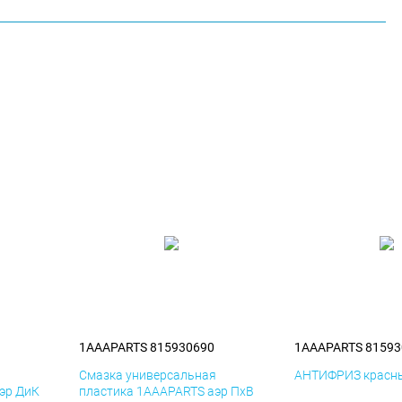
1AAAPARTS 815930690
1AAAPARTS 81593
я
Смазка универсальная
АНТИФРИЗ красны
эр ДиК
пластика 1AAAPARTS аэр ПхВ