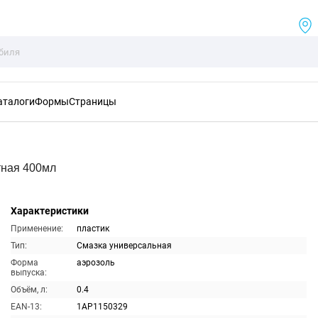
аталоги
Формы
Страницы
тная 400мл
Характеристики
Применение:
пластик
Тип:
Смазка универсальная
Форма
аэрозоль
выпуска:
Объём, л:
0.4
EAN-13:
1AP1150329