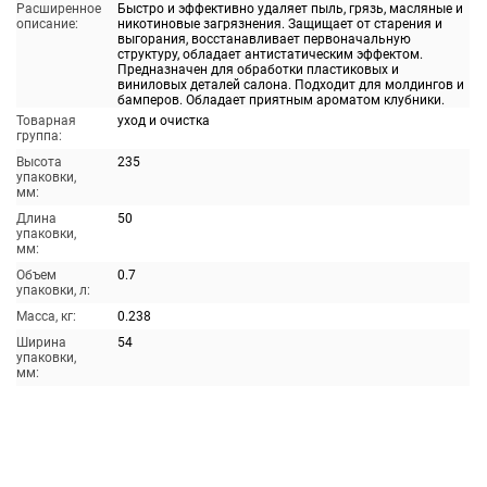
Расширенное
Быстро и эффективно удаляет пыль, грязь, масляные и
описание:
никотиновые загрязнения. Защищает от старения и
выгорания, восстанавливает первоначальную
структуру, обладает антистатическим эффектом.
Предназначен для обработки пластиковых и
виниловых деталей салона. Подходит для молдингов и
бамперов. Обладает приятным ароматом клубники.
Товарная
уход и очистка
группа:
Высота
235
упаковки,
мм:
Длина
50
упаковки,
мм:
Объем
0.7
упаковки, л:
Масса, кг:
0.238
Ширина
54
упаковки,
мм: