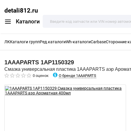
detali812.ru
Каталоги
ЛК
Каталоги групп
Ред.каталоги
Wh-каталоги
Carbase
Сторонние к
1AAAPARTS
1AP1150329
Смазка универсальная пластика 1AAAPARTS аэр Арома
О бренде 1AAAPARTS
0 оценок