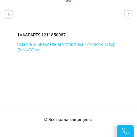
1AAAPARTS 1211850087
1AA
эр
Смазка универсальная пластика 1AAAPARTS аэр
Сма
ДиК 400мл
ПхВ
© Все права защищены.