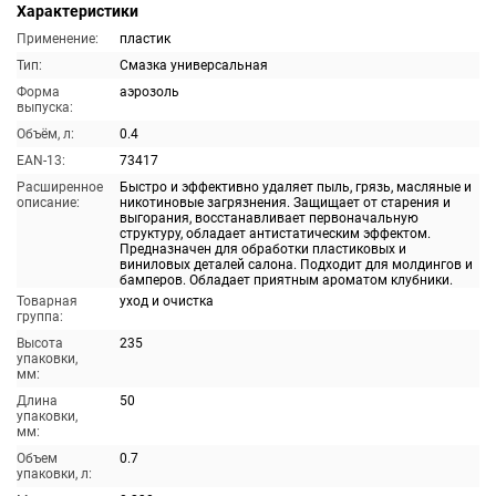
Характеристики
Применение:
пластик
Тип:
Смазка универсальная
Форма
аэрозоль
выпуска:
Объём, л:
0.4
EAN-13:
73417
Расширенное
Быстро и эффективно удаляет пыль, грязь, масляные и
описание:
никотиновые загрязнения. Защищает от старения и
выгорания, восстанавливает первоначальную
структуру, обладает антистатическим эффектом.
Предназначен для обработки пластиковых и
виниловых деталей салона. Подходит для молдингов и
бамперов. Обладает приятным ароматом клубники.
Товарная
уход и очистка
группа:
Высота
235
упаковки,
мм:
Длина
50
упаковки,
мм:
Объем
0.7
упаковки, л: