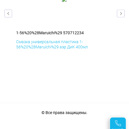
1-56%20%28Maruichi%29 570712234
1-5
Смазка универсальная пластика 1-
Сма
56%20%28Maruichi%29 аэр ДиК 400мл
56%
© Все права защищены.