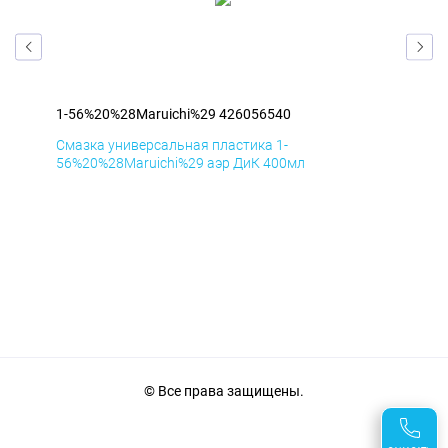
1-56%20%28Maruichi%29 426056540
1-5
Смазка универсальная пластика 1-
Сма
56%20%28Maruichi%29 аэр ДиК 400мл
56%
© Все права защищены.