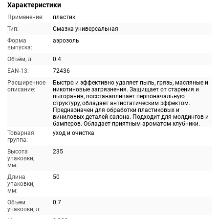
Характеристики
Применение:
пластик
Тип:
Смазка универсальная
Форма
аэрозоль
выпуска:
Объём, л:
0.4
EAN-13:
72436
Расширенное
Быстро и эффективно удаляет пыль, грязь, масляные и
описание:
никотиновые загрязнения. Защищает от старения и
выгорания, восстанавливает первоначальную
структуру, обладает антистатическим эффектом.
Предназначен для обработки пластиковых и
виниловых деталей салона. Подходит для молдингов и
бамперов. Обладает приятным ароматом клубники.
Товарная
уход и очистка
группа:
Высота
235
упаковки,
мм:
Длина
50
упаковки,
мм:
Объем
0.7
упаковки, л: