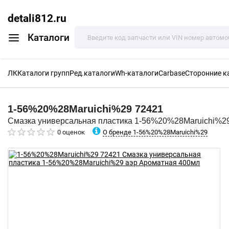
detali812.ru
Каталоги
ЛК
Каталоги групп
Ред.каталоги
Wh-каталоги
Carbase
Сторонние к
1-56%20%28Maruichi%29
72421
Смазка универсальная пластика 1-56%20%28Maruichi%2
О бренде 1-56%20%28Maruichi%29
0 оценок