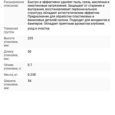
Расширенное
Быстро и эффективно удаляет пыль, грязь, масляные и
описание:
никотиновые загрязнения. Защищает от старения и
выгорания, восстанавливает первоначальную
структуру, обладает антистатическим эффектом.
Предназначен для обработки пластиковых и
виниловых деталей салона. Подходит для молдингов и
бамперов. Обладает приятным ароматом клубники.
Товарная
уход и очистка
группа:
Высота
235
упаковки,
мм:
Длина
50
упаковки,
мм:
Объем
0.7
упаковки, л:
Масса, кг:
0.238
Ширина
54
упаковки,
мм: