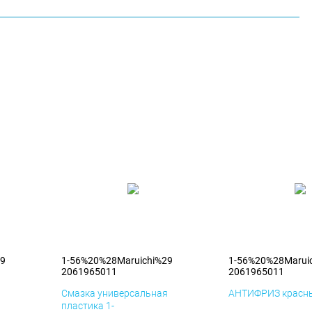
29
1-56%20%28Maruichi%29
1-56%20%28Marui
2061965011
2061965011
я
Смазка универсальная
АНТИФРИЗ красны
пластика 1-