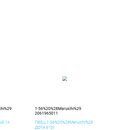
chi%29
1-56%20%28Maruichi%29
2061965011
й 1л.
ПВЕЦ 1-56%20%28Maruichi%29
ДОТ4 910г