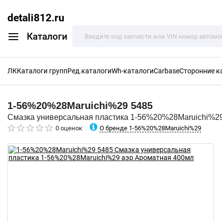
detali812.ru
Каталоги
ЛК
Каталоги групп
Ред.каталоги
Wh-каталоги
Carbase
Сторонние к
1-56%20%28Maruichi%29
5485
Смазка универсальная пластика 1-56%20%28Maruichi%2
О бренде 1-56%20%28Maruichi%29
0 оценок