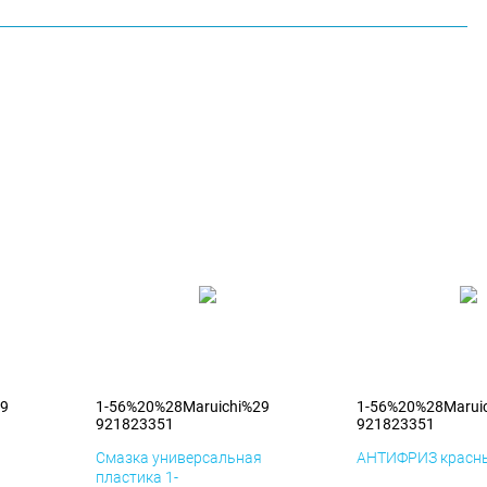
29
1-56%20%28Maruichi%29
1-56%20%28Marui
921823351
921823351
я
Смазка универсальная
АНТИФРИЗ красны
пластика 1-