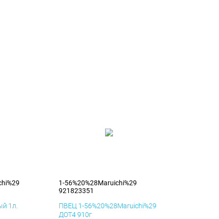
chi%29
1-56%20%28Maruichi%29
921823351
й 1л.
ПВЕЦ 1-56%20%28Maruichi%29
ДОТ4 910г