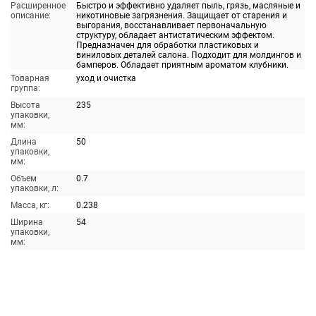
Расширенное
Быстро и эффективно удаляет пыль, грязь, масляные и
описание:
никотиновые загрязнения. Защищает от старения и
выгорания, восстанавливает первоначальную
структуру, обладает антистатическим эффектом.
Предназначен для обработки пластиковых и
виниловых деталей салона. Подходит для молдингов и
бамперов. Обладает приятным ароматом клубники.
Товарная
уход и очистка
группа:
Высота
235
упаковки,
мм:
Длина
50
упаковки,
мм:
Объем
0.7
упаковки, л:
Масса, кг:
0.238
Ширина
54
упаковки,
мм: