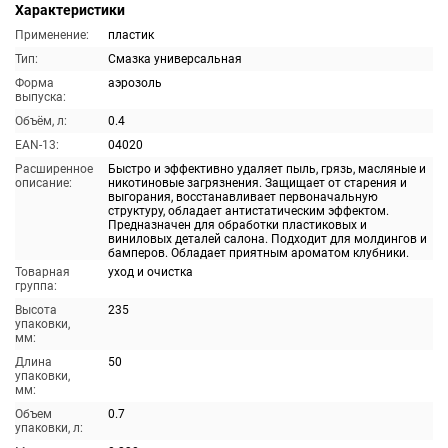
Характеристики
Применение:
пластик
Тип:
Смазка универсальная
Форма
аэрозоль
выпуска:
Объём, л:
0.4
EAN-13:
04020
Расширенное
Быстро и эффективно удаляет пыль, грязь, масляные и
описание:
никотиновые загрязнения. Защищает от старения и
выгорания, восстанавливает первоначальную
структуру, обладает антистатическим эффектом.
Предназначен для обработки пластиковых и
виниловых деталей салона. Подходит для молдингов и
бамперов. Обладает приятным ароматом клубники.
Товарная
уход и очистка
группа:
Высота
235
упаковки,
мм:
Длина
50
упаковки,
мм:
Объем
0.7
упаковки, л: