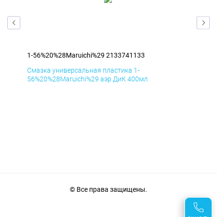
1-56%20%28Maruichi%29 2133741133
1-5
Смазка универсальная пластика 1-
Сма
56%20%28Maruichi%29 аэр ДиК 400мл
56%
© Все права защищены.