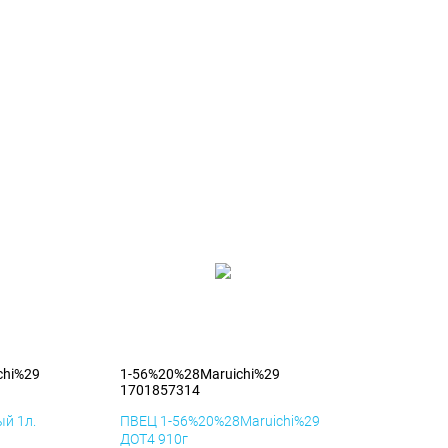
chi%29
1-56%20%28Maruichi%29
1701857314
й 1л.
ПВЕЦ 1-56%20%28Maruichi%29
ДОТ4 910г