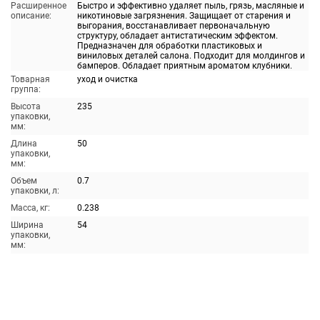
Расширенное
Быстро и эффективно удаляет пыль, грязь, масляные и
описание:
никотиновые загрязнения. Защищает от старения и
выгорания, восстанавливает первоначальную
структуру, обладает антистатическим эффектом.
Предназначен для обработки пластиковых и
виниловых деталей салона. Подходит для молдингов и
бамперов. Обладает приятным ароматом клубники.
Товарная
уход и очистка
группа:
Высота
235
упаковки,
мм:
Длина
50
упаковки,
мм:
Объем
0.7
упаковки, л:
Масса, кг:
0.238
Ширина
54
упаковки,
мм: