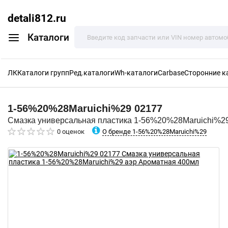
detali812.ru
Каталоги
ЛК
Каталоги групп
Ред.каталоги
Wh-каталоги
Carbase
Сторонние к
1-56%20%28Maruichi%29
02177
Смазка универсальная пластика 1-56%20%28Maruichi%2
О бренде 1-56%20%28Maruichi%29
0 оценок