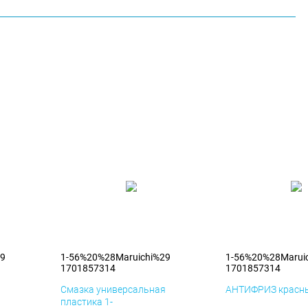
29
1-56%20%28Maruichi%29
1-56%20%28Marui
1701857314
1701857314
я
Смазка универсальная
АНТИФРИЗ красны
пластика 1-