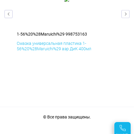
1-56%20%28Maruichi%29 998753163
1-5
Смазка универсальная пластика 1-
Сма
56%20%28Maruichi%29 аэр ДиК 400мл
56%
© Все права защищены.