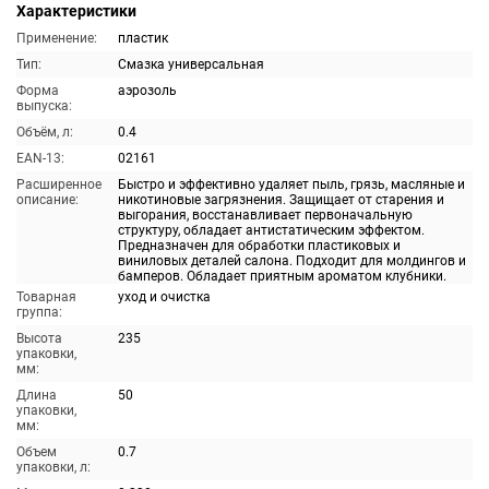
Характеристики
Применение:
пластик
Тип:
Смазка универсальная
Форма
аэрозоль
выпуска:
Объём, л:
0.4
EAN-13:
02161
Расширенное
Быстро и эффективно удаляет пыль, грязь, масляные и
описание:
никотиновые загрязнения. Защищает от старения и
выгорания, восстанавливает первоначальную
структуру, обладает антистатическим эффектом.
Предназначен для обработки пластиковых и
виниловых деталей салона. Подходит для молдингов и
бамперов. Обладает приятным ароматом клубники.
Товарная
уход и очистка
группа:
Высота
235
упаковки,
мм:
Длина
50
упаковки,
мм:
Объем
0.7
упаковки, л: